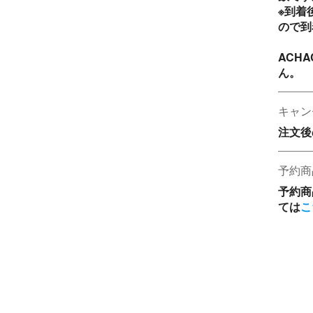
※到着
ので到
ACH
ん。
キャン
注文後
予約商
予約商
ては
こ