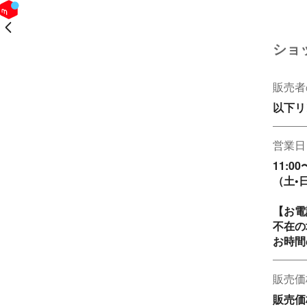
戻る
ショ
販売者
以下リ
営業日
11:00〜
（土•
【お電
不在の
お時間
販売価
販売価