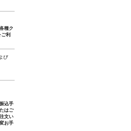
各種ク
をご利
よび
振込手
たはご
注文い
変お手