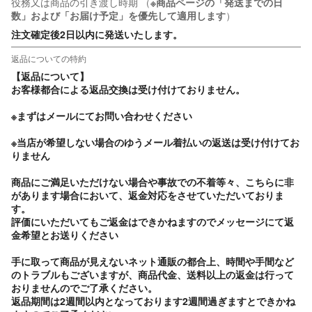
役務又は商品の引き渡し時期
（
※商品ページの「発送までの日
数」および「お届け予定」を優先して適用します
）
注文確定後2日以内に発送いたします。
返品についての特約
【返品について】　

お客様都合による返品交換は受け付けておりません。

※まずはメールにてお問い合わせください　

※当店が希望しない場合のゆうメール着払いの返送は受け付けてお
りません　

商品にご満足いただけない場合や事故での不着等々、こちらに非
があります場合において、返金対応をさせていただいておりま
す。　

評価にいただいてもご返金はできかねますのでメッセージにて返
金希望とお送りください

手に取って商品が見えないネット通販の都合上、時間や手間など
のトラブルもございますが、商品代金、送料以上の返金は行って
おりませんのでご了承ください。　

返品期間は2週間以内となっております2週間過ぎますとできかね