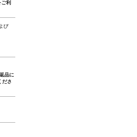
をご利
よび
返品に
くださ