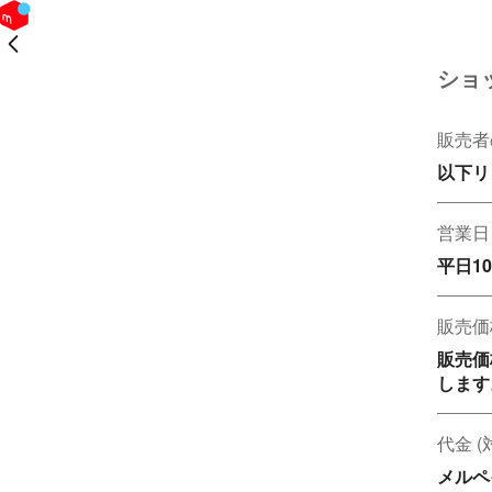
戻る
ショ
販売者
以下リ
営業日
平日10
販売価
販売価
します
代金 
メルペ