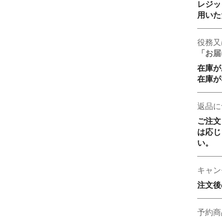
レジッ
用いた
役務又
「お届
在庫が
在庫が
返品に
ご注文
は応じ
い。
キャン
注文後
予約商