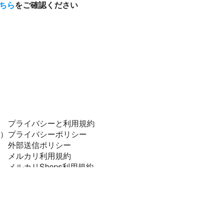
ちら
をご確認ください
プライバシーと利用規約
）
プライバシーポリシー
外部送信ポリシー
メルカリ利用規約
メルカリShops利用規約
コンプライアンスポリシー
個人データの安全管理に係る基本方針
特定商取引に関する表記
資金決済法に基づく表示
法令順守と犯罪抑止のために