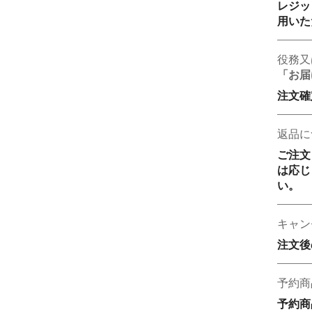
レジッ
用いた
役務又
「お届
注文確
返品に
ご注文
は応じ
い。
キャン
注文後
予約商
予約商