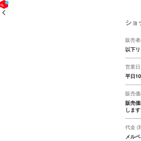
戻る
ショ
販売者
以下リ
営業日
平日10
販売価
販売価
します
代金 
メルペ