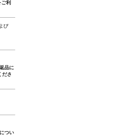
をご利
よび
返品に
くださ
につい