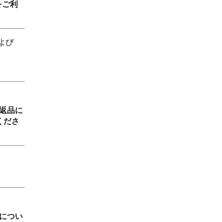
をご利
よび
返品に
くださ
につい