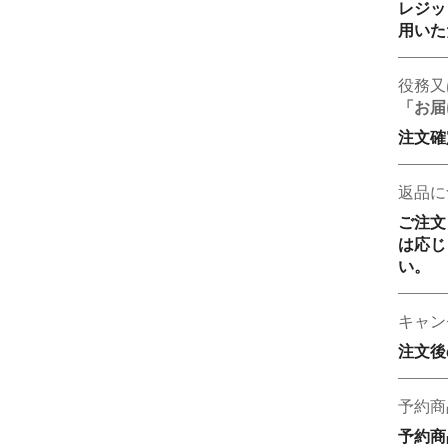
レジッ
用いた
役務又
「お届
注文確
返品に
ご注文
は応じ
い。
キャン
注文後
予約商
予約商