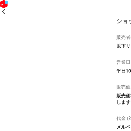
戻る
ショ
販売者
以下リ
営業日
平日10
販売価
販売価
します
代金 
メルペ