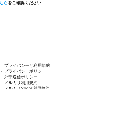
ちら
をご確認ください
プライバシーと利用規約
）
プライバシーポリシー
外部送信ポリシー
メルカリ利用規約
メルカリShops利用規約
コンプライアンスポリシー
個人データの安全管理に係る基本方針
特定商取引に関する表記
資金決済法に基づく表示
法令順守と犯罪抑止のために