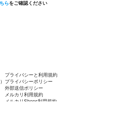
ちら
をご確認ください
プライバシーと利用規約
）
プライバシーポリシー
外部送信ポリシー
メルカリ利用規約
メルカリShops利用規約
コンプライアンスポリシー
個人データの安全管理に係る基本方針
特定商取引に関する表記
資金決済法に基づく表示
法令順守と犯罪抑止のために