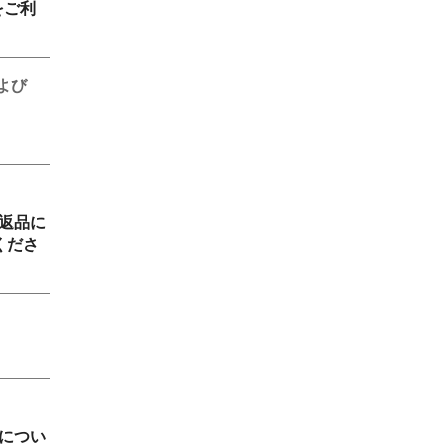
をご利
よび
返品に
くださ
につい