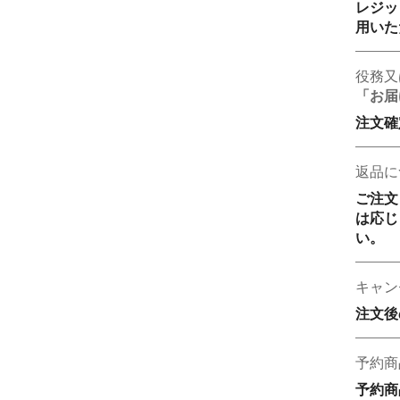
レジッ
用いた
役務又
「お届
注文確
返品に
ご注文
は応じ
い。
キャン
注文後
予約商
予約商