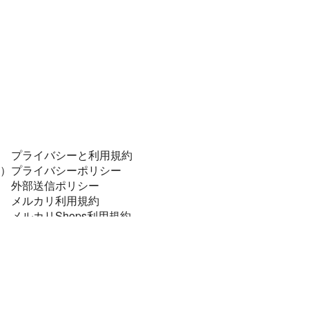
プライバシーと利用規約
）
プライバシーポリシー
外部送信ポリシー
メルカリ利用規約
メルカリShops利用規約
コンプライアンスポリシー
個人データの安全管理に係る基本方針
特定商取引に関する表記
資金決済法に基づく表示
法令順守と犯罪抑止のために
メルカリあんしん・あんぜん宣言！