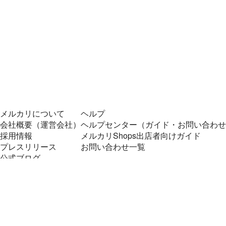
メルカリについて
ヘルプ
会社概要（運営会社）
ヘルプセンター（ガイド・お問い合わせ
採用情報
メルカリShops出店者向けガイド
プレスリリース
お問い合わせ一覧
公式ブログ
プレスキット
メルカリUS
メルカリShops