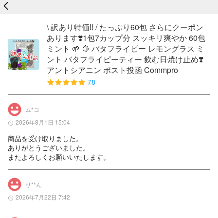
戻る
\ 訳あり特価‼️‪ / たっぷり60包 さらにクーポン
あります❣️1包7カップ分 スッキリ爽やか 60包
ミント 🌱 🍋 バタフライピー レモングラス ミ
ント バタフライピーティー 飲む日焼け止め❣️
アントシアニン ポスト投函 Commpro
78
ム*コ
2026年8月1日 15:04
商品を受け取りました。

ありがとうございました。

またよろしくお願いいたします。
り**ん
2026年7月22日 7:42