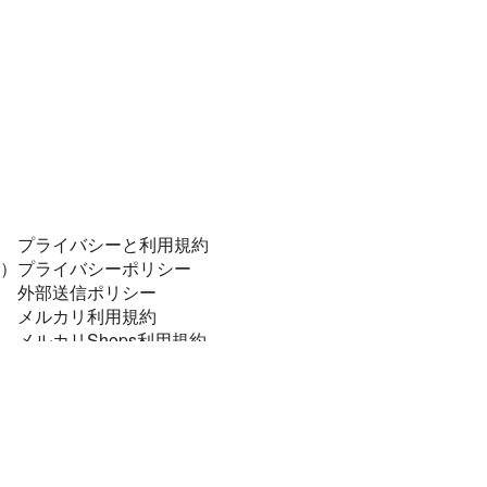
プライバシーと利用規約
）
プライバシーポリシー
外部送信ポリシー
メルカリ利用規約
メルカリShops利用規約
コンプライアンスポリシー
個人データの安全管理に係る基本方針
特定商取引に関する表記
資金決済法に基づく表示
法令順守と犯罪抑止のために
メルカリあんしん・あんぜん宣言！