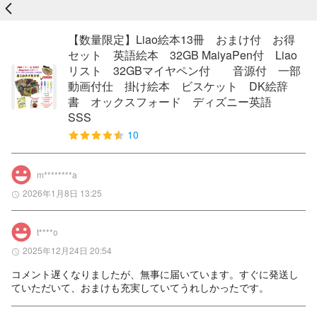
戻る
【数量限定】Liao絵本13冊 おまけ付 お得
セット 英語絵本 32GB MaiyaPen付 Liao
リスト 32GBマイヤペン付 音源付 一部
動画付仕 掛け絵本 ビスケット DK絵辞
書 オックスフォード ディズニー英語
SSS
10
m********a
2026年1月8日 13:25
t****o
2025年12月24日 20:54
コメント遅くなりましたが、無事に届いています。すぐに発送し
ていただいて、おまけも充実していてうれしかったです。