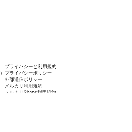
プライバシーと利用規約
）
プライバシーポリシー
外部送信ポリシー
メルカリ利用規約
メルカリShops利用規約
コンプライアンスポリシー
個人データの安全管理に係る基本方針
特定商取引に関する表記
資金決済法に基づく表示
法令順守と犯罪抑止のために
メルカリあんしん・あんぜん宣言！