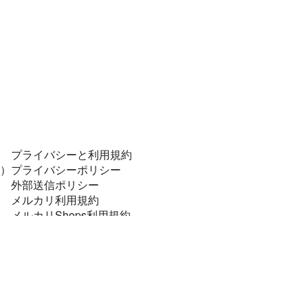
プライバシーと利用規約
）
プライバシーポリシー
外部送信ポリシー
メルカリ利用規約
メルカリShops利用規約
コンプライアンスポリシー
個人データの安全管理に係る基本方針
特定商取引に関する表記
資金決済法に基づく表示
法令順守と犯罪抑止のために
メルカリあんしん・あんぜん宣言！