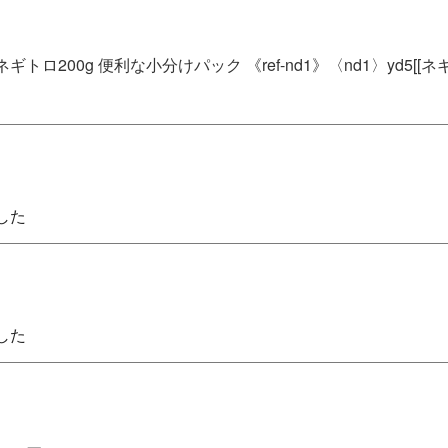
ロ200g 便利な小分けパック 《ref-nd1》〈nd1〉yd5[[ネギト
した
した