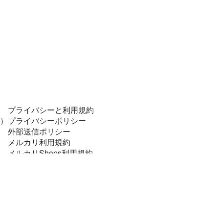
プライバシーと利用規約
）
プライバシーポリシー
外部送信ポリシー
メルカリ利用規約
メルカリShops利用規約
コンプライアンスポリシー
個人データの安全管理に係る基本方針
特定商取引に関する表記
資金決済法に基づく表示
法令順守と犯罪抑止のために
メルカリあんしん・あんぜん宣言！