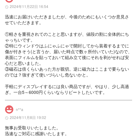
2024年11月22日 16:54
迅速にお届けいただきましたが、今後のためにもいくつか意見さ
せていただきます。

①軽さを重視されてのことと思いますが、値段の割に全体的にち
ゃっちいです。

②特にウィンドウはふにゃふにゃで開封してから装着するまでに
傷が付きそう(と言うか、届いた時点で数ヶ所付いていた)なので、
表面にフィルムを貼っておいて組み立て後にそれを剥がせれば安
心だと思いました。

③磁石は倍くらいあった方が親切。逆に磁力はここまで要らない
のでは？強すぎて使いづらいし危ないかと。

手軽にディスプレイするには良い商品ですが、やはり、少し高過
ぎ。一台5～6000円くらいならリピートしたいです。
n**a
2024年11月8日 19:02
無事お受取りいたしました。

迅速なご対応に感謝いたします。
