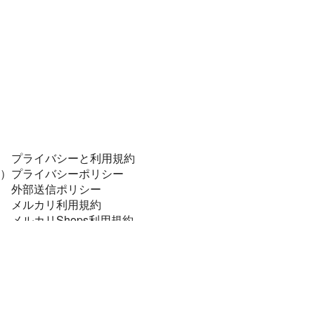
プライバシーと利用規約
）
プライバシーポリシー
外部送信ポリシー
メルカリ利用規約
メルカリShops利用規約
コンプライアンスポリシー
個人データの安全管理に係る基本方針
特定商取引に関する表記
資金決済法に基づく表示
法令順守と犯罪抑止のために
メルカリあんしん・あんぜん宣言！