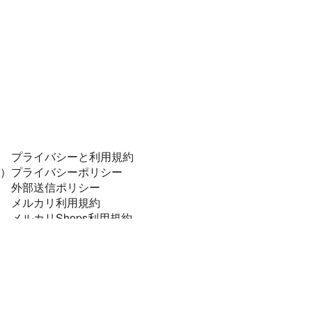
プライバシーと利用規約
）
プライバシーポリシー
外部送信ポリシー
メルカリ利用規約
メルカリShops利用規約
コンプライアンスポリシー
個人データの安全管理に係る基本方針
特定商取引に関する表記
資金決済法に基づく表示
法令順守と犯罪抑止のために
メルカリあんしん・あんぜん宣言！