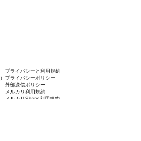
プライバシーと利用規約
）
プライバシーポリシー
外部送信ポリシー
メルカリ利用規約
メルカリShops利用規約
コンプライアンスポリシー
個人データの安全管理に係る基本方針
特定商取引に関する表記
資金決済法に基づく表示
法令順守と犯罪抑止のために
メルカリあんしん・あんぜん宣言！