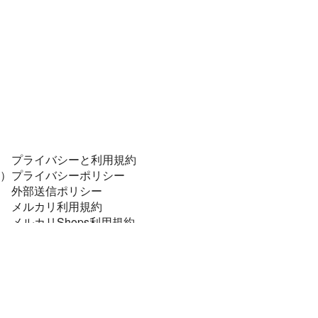
プライバシーと利用規約
）
プライバシーポリシー
外部送信ポリシー
メルカリ利用規約
メルカリShops利用規約
コンプライアンスポリシー
個人データの安全管理に係る基本方針
特定商取引に関する表記
資金決済法に基づく表示
法令順守と犯罪抑止のために
メルカリあんしん・あんぜん宣言！