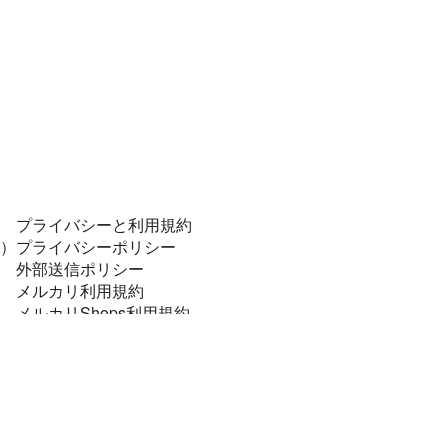
プライバシーと利用規約
）
プライバシーポリシー
外部送信ポリシー
メルカリ利用規約
メルカリShops利用規約
コンプライアンスポリシー
個人データの安全管理に係る基本方針
特定商取引に関する表記
資金決済法に基づく表示
法令順守と犯罪抑止のために
メルカリあんしん・あんぜん宣言！