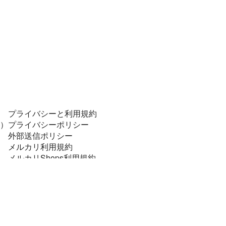
プライバシーと利用規約
）
プライバシーポリシー
外部送信ポリシー
メルカリ利用規約
メルカリShops利用規約
コンプライアンスポリシー
個人データの安全管理に係る基本方針
特定商取引に関する表記
資金決済法に基づく表示
法令順守と犯罪抑止のために
メルカリあんしん・あんぜん宣言！